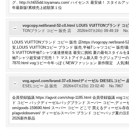
グ.. http://ch655dd.toyamaru.com/ ハイセンス 最安
年最新版!累積売上総額第１位
vogcopy.net/brand-52-c0.html LOUIS VUITTONブランド 
TONブランド コピー 販売 店
2026
07
24
09:49:19
No
年
月
日
LOUIS VUITTONブランド コピー 販売 店https://vogcopy.net/b
安,LOUIS VUITTONコピー ブランド 販売,半袖Tシャツコピー 販売!最新で男
S VUITTON半袖Tシャツ速達便発送 最安に挑戦 夏の最旬スタイルを楽しい http:
袖Tシャツ超安値で完売！？ マストアイテム新入荷 ラグジュアリーの王道!話題人気
7870.html vogコピー今年っぽくNEWファッション 新作限定 人気
vog.agvol.com/brand-37-c0.htmlディーゼル DIESELコピー
ESELコピー 品 販売
2026
07
23
23:02:40
No.7867
年
月
日
会員登録協議 https://agvol.com/shop-1185.html 会員登録協議 vogコピ
ド コピー バックディーゼルバッグブランド スーパー コピー,ディーゼルス
om/goods-159690.html スーパー コピー どこで 買えるディーゼル存在感
p/agvolobserveri/ ディーゼルスーパー ブランド コピーバッグ夏
2026新作新品