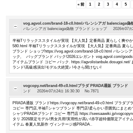
«
前
1
2
3
4
5
vog.agvol.com/brand-18-c0.htmlバレンシアガ balenci
バレンシアガ balenciaga偽物 ブランド ショップ
2026
07
年
月
半袖Tリラックススタイルが実現 【大人気】定番商品 夏らしく爽やかな印象ブランド 
580.html 半袖Tリラックススタイルが実現 【大人気】定番商品 夏らし
ブランド ショップhttps://vog.agvol.com/brand-18-c0.html
ック, バッグブランド バック!2026エレガント vog.agvol.com/goo
アイテムブランド コピー バック. https://agvolistanbule.do
ランド!高級感演出!モデル大絶賛♪ !今さら聞けない!
vogcopy.net/brand-49-c0.htmlプラダ PRADA通販 ブランド
ンド
2026
07
24
16:30:30
No.7871
年
月
日
PRADA通販 ブランドhttps://vogcopy.net/brand-49-c0.
コピー 専門店,半袖Tシャツブランド 専門店!柔らかい雰囲気にまとめて vogc
シャツPRADAブランド コピー 専門店 https://seesaawiki.jp/
タリ 2026限定モデル!男女共用!実用性が高い!赤字超特価限定アイテム https:/
イテム 春夏人気新作 ヴィンテージ感PRADA..