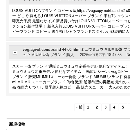
LOUIS VUITTONブランド コピー s 級https://vogcopy.net/bra
ー どこで 買える,LOUIS VUITTONスーパー ブランド,半袖Tシャツスーパー
即完売予想 最適なサイズ 新品買い付けLOUIS VUITTONスーパー コピー ブラン
クション新作登場！ 新色入荷LOUIS VUITTONスーパー コピー ブランド 通販!激
ピーブランド コピー s 級半袖Tシャツブランドスタイルが継続的に人気 20
vog.agvol.com/brand-44-c0.htmlミュウミュウ MIUMIU偽
ュウ MIUMIU偽 ブランド 購入
2026
07
22
18:47:55
N
年
月
日
スカート偽 ブランド 通販ミュウミュウ定番モデル 便利なアイテム！ 幅広いシーン. h
ミュウミュウ定番モデル 便利なアイテム！ 幅広いシーン. vogコピー MIUMIU偽 
ブランド 販売MIUMIUスニーカー偽物 ブランド,MIUMIUブランド 偽物 激安 
ml MIUMIUスニーカーブランド 偽物 激安 通販待望の再販売 最旬のスタイル 全国
売 在庫売りつくし 夏季超人気コピー 品 販売スニーカー!大人のため
«
前
1
2
3
4
5
新規投稿