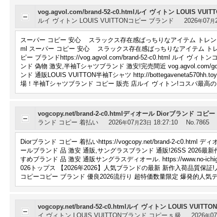
vog.agvol.com/brand-52-c0.htmlルイ ヴィトン LOUIS V
ルイ ヴィトン LOUIS VUITTONコピー ブランド
2026
07
年
月
スーパー コピー 安心 スラックス存在感ばっちりなアイテム トレンドアイテムが狙い
ml スーパー コピー 安心 スラックス存在感ばっちりなアイテム トレンド
ピー ブランドhttps://vog.agvol.com/brand-52-c0.html ル
ンド 偽物 激安,半袖Tシャツブランド 激安!完売間近 vog.agvol.com/g
ンド 通販LOUIS VUITTON半袖Tシャツ http://bottegaveneta
場！半袖Tシャツブランド コピー 販売 店ルイ ヴィトン!コスパ最高
vogcopy.net/brand-2-c0.htmlディオール Diorブランド コピ
ランド コピー 着払い
2026
07
23
18:27:10
No.7865
年
月
日
Diorブランド コピー 着払いhttps://vogcopy.net/brand-2
ールブランド 品 激安 通販,サングラスブランド 通販!26SS 2026最新作 海外発
すめブランド 品 激安 通販サングラスディオール. https://www.no-ic
026トップス 【2026年2026】人気ブランドの最新 新作入荷品質保証!人気NO.1!期
コピーコピー ブランド 優良2026流行り 超特価数量限定 爆発的人気
vogcopy.net/brand-52-c0.htmlルイ ヴィトン LOUIS VUI
イ ヴィトン LOUIS VUITTONブランド コピー s 級
2026
07
年