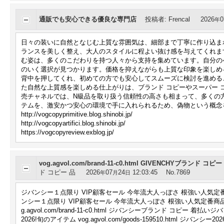
通販でも安心できる優良な専門店
投稿者
:
Frencal
2026
0
年
日々の装いに自然となじむ上質な雰囲気は、細部まで丁寧に作り込ま
ランスを美しく整え、大人のスタイルに程よい抜け感を与えてくれま
む姿は、多くのこだわりを持つ人々から支持を集めています。自分の
のいく選択が見つかります。価格を抑えながらも上質な印象を楽しめ
背中を押してくれ、初めての方でも安心してスムーズに検討を進める
た自然な上質感を楽しめる仕上がりは、ブランド コピーやスーパー
売チャネルでは、N級品を取り扱う信頼性の高さも相まって、多くの
テムを、激安かつ安心の環境で手に入れられるため、偽物という概念
http://vogcopyprimitive.blog.shinobi.jp/
http://vogcopyartifici.blog.shinobi.jp/
https://vogcopyreview.exblog.jp/
vog.agvol.com/brand-11-c0.html GIVENCHYブランド コピー
ド コピー 品
2026
07
24
12:03:45
No.7869
年
月
日
ジバンシー１点限り VIP顧客セール 今年流大人っぽさ 根強い人気定番商品バッグスーパー
ンシー１点限り VIP顧客セール 今年流大人っぽさ 根強い人気定番商品バッグス
g.agvol.com/brand-11-c0.html ジバンシーブランド コ
2026!旬のアイテム vog.agvol.com/goods-159510.html