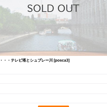
ン・・・テレビ塔とシュプレー川
[
posca3
]