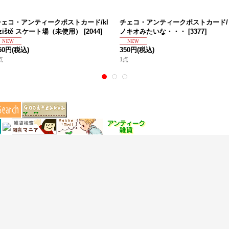
チェコ・アンティークポストカード/kl
チェコ・アンティークポストカード/
ziště スケート場（未使用）
[
2044
]
ノキオみたいな・・・
[
3377
]
50円
(税込)
350円
(税込)
点
1点