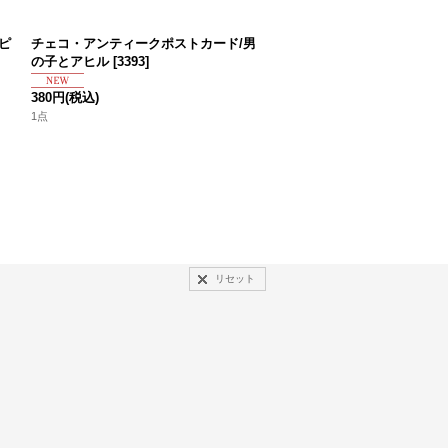
ピ
チェコ・アンティークポストカード/男
ドイツ・ヴィンテージ ポスト
の子とアヒル
[
3393
]
クリスマス/ラッパを吹く少
380円
(税込)
680円
(税込)
1点
1点
リセット