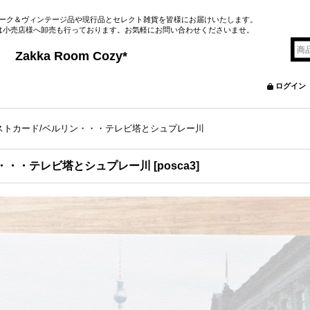
ーク＆ヴィンテージ品や現行品とセレクト雑貨を皆様にお届けいたします。
は小売店様へ卸売も行っております。お気軽にお問い合わせくださいませ。
&Brocante
m Cozy*
ログイン
ストカード/ベルリン・・・テレビ塔とシュプレー川
・・・テレビ塔とシュプレー川
[
posca3
]