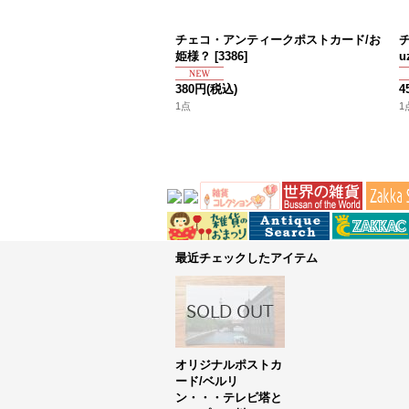
チェコ・アンティークポストカード/お
姫様？
[
3386
]
u
380円
(税込)
4
1点
1
最近チェックしたアイテム
オリジナルポストカ
ード/ベルリ
ン・・・テレビ塔と