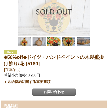
◆50%off◆ドイツ・ハンドペイントの木製壁掛
け飾り/花
[5180]
[在庫なし]
希望小売価格
:
3,200円
返品特約に関する重要事項
商品詳細