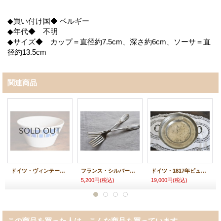
◆買い付け国◆ ベルギー
◆年代◆ 不明
◆サイズ◆ カップ＝直径約7.5cm、深さ約6cm、ソーサ＝直
径約13.5cm
関連商品
ドイツ・ヴィンテージ ブルーステンシルのボウル/M
フランス・シルバープレート テーブルフォーク ペア2本set/フラワー
ドイツ・1817年ピューター製持ち手付深皿
5,200円
(税込)
19,000円
(税込)
この商品を買った人は、こんな商品も買っています