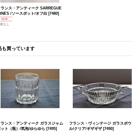
ランス・アンティーク SARREGUE
INES /ソースポット/オフ白
[
7480
]
庫なし
品も買っています
フランス・アンティーク ガラスジャム
フランス・ヴィンテージ ガラスボウ
ポット（瓶）/気泡/ゆらゆら
[
7495
]
ル/クリア/ギザギザ
[
7490
]