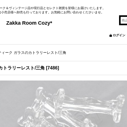
ーク＆ヴィンテージ品や現行品とセレクト雑貨を皆様にお届けいたします。
は小売店様へ卸売も行っております。お気軽にお問い合わせくださいませ。
&Brocante
m Cozy*
ログイン
ィーク ガラスのカトラリーレスト/三角
カトラリーレスト/三角
[
7486
]