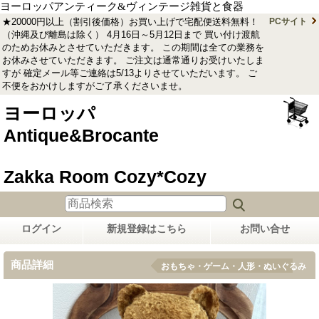
ヨーロッパアンティーク&ヴィンテージ雑貨と食器
★20000円以上（割引後価格）お買い上げで宅配便送料無料！
PCサイト
（沖縄及び離島は除く） 4月16日～5月12日まで 買い付け渡航
のためお休みとさせていただきます。 この期間は全ての業務を
お休みさせていただきます。 ご注文は通常通りお受けいたしま
すが 確定メール等ご連絡は5/13よりさせていただいます。 ご
不便をおかけしますがご了承くださいませ。
ヨーロッパ
Antique&Brocante
Zakka Room Cozy*Cozy
ログイン
新規登録はこちら
お問い合せ
商品詳細
おもちゃ・ゲーム・人形・ぬいぐるみ