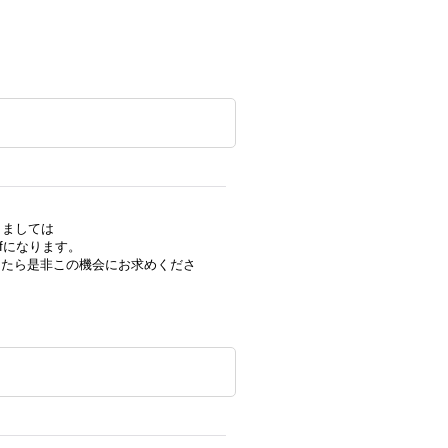
きましては
ffになります。
したら是非この機会にお求めくださ
ージ テディ
ドイツ・ヴィンテージ ロング
【送料無料】フランス・
たいな ベ
モヘアのテディベア/ピンク
ティーク サルグミンヌ 
660
]
グラスアイ 41cm 5ジョイン
ーツパニエ
[
7623
]
ト
[
7688
]
在庫なし
在庫なし