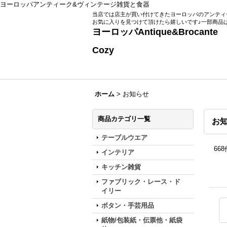
ヨーロッパアンティーク&ヴィンテージ雑貨と食器
当店では店主が買い付けてきたヨーロッパのアンティ
お気に入りを見つけて頂けたら嬉しいです♪一部商品
ヨーロッパAntique
Zakka Roo
Cozy
ホーム
>
お知らせ
商品カテゴリ一覧
お
テーブルウエア
668
インテリア
キッチン雑貨
ファブリック・レース・ド
イリー
ボタン・手芸用品
紙物/包装紙・伝票他・紙袋