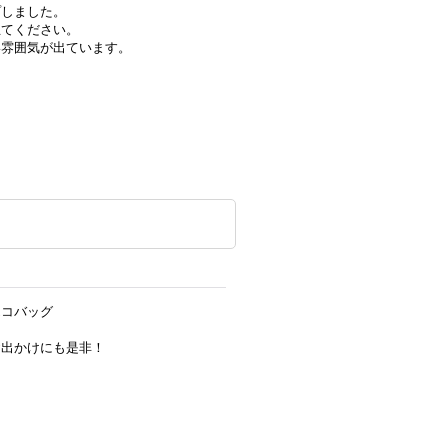
プしました。
立てください。
い雰囲気が出ています。
エコバッグ
。
お出かけにも是非！