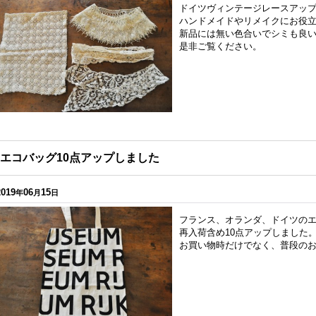
ドイツヴィンテージレースアッ
ハンドメイドやリメイクにお役
新品には無い色合いでシミも良
是非ご覧ください。
エコバッグ10点アップしました
2019
06
15
年
月
日
フランス、オランダ、ドイツの
再入荷含め10点アップしました
お買い物時だけでなく、普段の