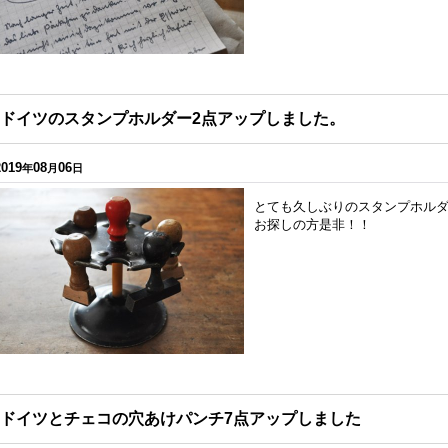
ドイツのスタンプホルダー2点アップしました。
2019
08
06
年
月
日
とても久しぶりのスタンプホル
お探しの方是非！！
ドイツとチェコの穴あけパンチ7点アップしました