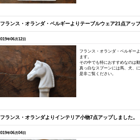
フランス・オランダ・ベルギーよりテーブルウェア21点アッ
2019
06
12
年
月
日
フランス・オランダ・ベルギーよ
ます。
その中でも特におすすめなのは
真っ白なスプーンには馬、犬、
是非ご覧ください。
フランス・オランダよりインテリア小物7点アップしました。
2019
06
04
年
月
日