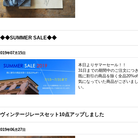
◆◆SUMMER SALE◆◆
2019
07
15
年
月
日
本日よりサマーセール！！
31日までの期間中のご注文につ
既に割引の商品を除く全品20%o
気になっていた商品がございま
・BOCH（ボッホ） C
ドイツ・ヴィンテージ シュタ
ドイツ・ヴィンテ
い。
TAシリーズ／カップ&
イフ/ディズニーミニバンビ
ベア 赤ちゃんみ
[
7741
]
[
7633
]
ージュ34.5cm
[
7
9,800円
(税込)
在庫なし
1点
ヴィンテージレースセット10点アップしました
2019
06
27
年
月
日