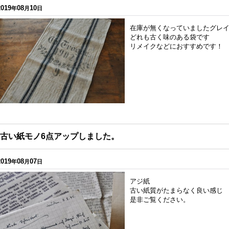
2019
08
10
年
月
日
在庫が無くなっていましたグレイ
どれも古く味のある袋です
リメイクなどにおすすめです！
古い紙モノ6点アップしました。
2019
08
07
年
月
日
アジ紙
古い紙質がたまらなく良い感じ
是非ご覧ください。