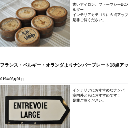
古いアイロン、ファーマシーBO
ルダー
インテリアカテゴリに６点アッ
是非ご覧ください。
フランス・ベルギー・オランダよりナンバープレート18点ア
2019
06
01
年
月
日
インテリアにおすすめなナンバー
室内外ともにおすすめです！
是非ご覧ください。