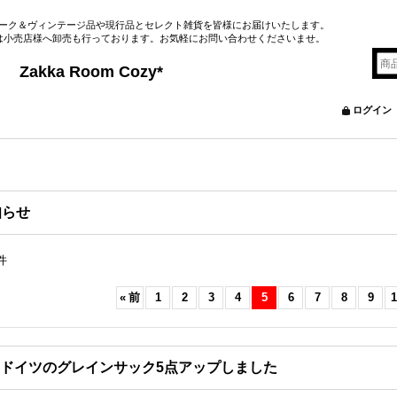
ーク＆ヴィンテージ品や現行品とセレクト雑貨を皆様にお届けいたします。
は小売店様へ卸売も行っております。お気軽にお問い合わせくださいませ。
&Brocante
m Cozy*
ログイン
知らせ
件
«
前
1
2
3
4
5
6
7
8
9
1
ドイツのグレインサック5点アップしました