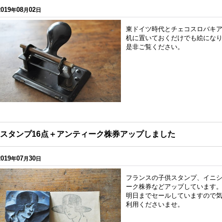
2019
08
02
年
月
日
東ドイツ時代とチェコスロバキ
机に置いておくだけでも絵にな
是非ご覧ください。
スタンプ16点＋アンティーク株券アップしました
2019
07
30
年
月
日
フランスの子供スタンプ、イニ
ーク株券などアップしています
明日までセールしていますので
利用くださいませ。