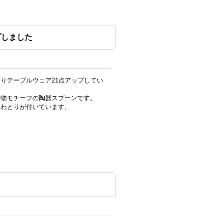
プしました
りテーブルウェア21点アップしてい
動物モチーフの陶器スプーンです。
にわとりが付いています。