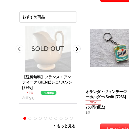
おすすめ商品
【送料無料】フランス・アン
ベルギー・BOCH（ボッホ） 
ティーク GIENピシェ/ スワン
ARLOTTAシリーズ／カップ
[
7746
]
ソーサー
[
7741
]
オランダ・ヴィンテージ 
ーホルダー/Swift
[
7236
]
在庫なし
在庫なし
750円
(税込)
1点
もっと見る