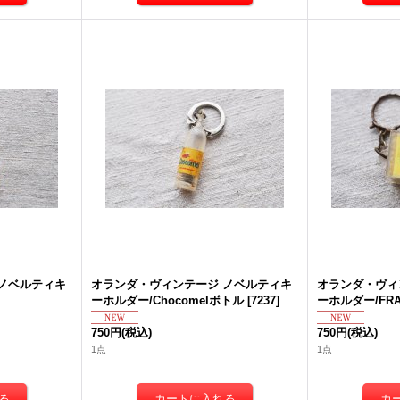
C
ドイツ・ヴィンテージ シュタ
ドイツ・ヴィンテージ テディ
ド
&
イフ/ディズニーミニバンビ
ベア 赤ちゃんみたいな ベ
モ
[
7633
]
ージュ34.5cm
[
7660
]
グ
ノベルティキ
オランダ・ヴィンテージ ノベルティキ
オランダ・ヴィ
ト
ーホルダー/Chocomelボトル
[
7237
]
ーホルダー/FRAN
9,800円
(税込)
在庫なし
1点
在
750円
(税込)
750円
(税込)
1点
1点