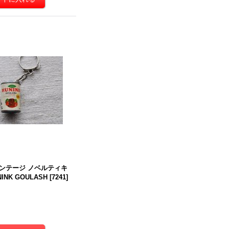
ンテージ ノベルティキ
INK GOULASH
[
7241
]