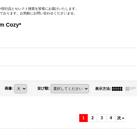
や現行品とセレクト雑貨を皆様にお届けいたします。
っております。お気軽にお問い合わせくださいませ。
nte
zy*
画像
:
並び順
:
表示方法
:
1
2
3
4
次
»