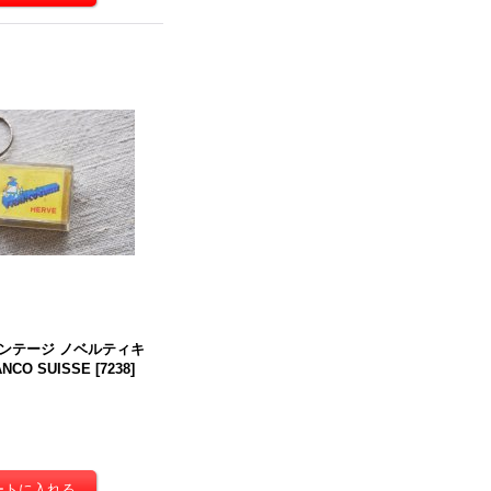
イツ・ヴィンテージ ロング
【送料無料】フランス・アン
【送料無料
ヘアのテディベア/ピンク
ティーク サルグミンヌ フル
グミンヌ 
ラスアイ 41cm 5ジョイン
ーツパニエ
[
7623
]
プレート（魚
ンテージ ノベルティキ
[
7688
]
[
7676
]
CO SUISSE
[
7238
]
在庫なし
庫なし
在庫なし