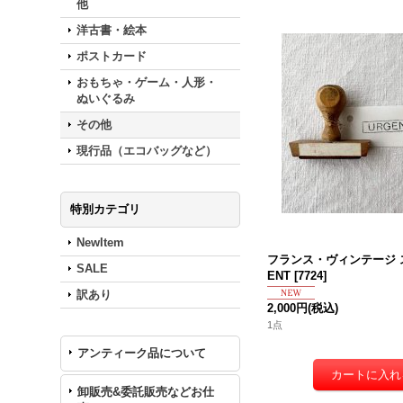
他
洋古書・絵本
ポストカード
おもちゃ・ゲーム・人形・
ぬいぐるみ
その他
現行品（エコバッグなど）
特別カテゴリ
NewItem
フランス・ヴィンテージ ス
SALE
ENT
[
7724
]
訳あり
2,000円
(税込)
1点
アンティーク品について
卸販売&委託販売などお仕