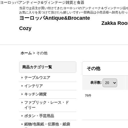
ヨーロッパアンティーク&ヴィンテージ雑貨と食器
当店では店主が買い付けてきたヨーロッパのアンティーク＆ヴィンテージ品
お気に入りを見つけて頂けたら嬉しいです♪一部商品は小売店様へ卸売も行
ヨーロッパAntique&Broca
Zakka Room Co
Cozy
ホーム
>
その他
商品カテゴリ一覧
その他
テーブルウエア
表示数
:
インテリア
キッチン雑貨
76
件
ファブリック・レース・ド
イリー
ボタン・手芸用品
紙物/包装紙・伝票他・紙袋