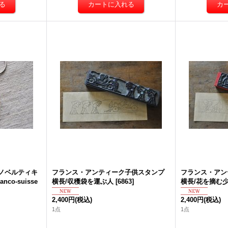
ノベルティキ
フランス・アンティーク子供スタンプ
フランス・アン
nco-suisse
横長/収穫袋を運ぶ人
[
6863
]
横長/花を摘む
2,400円
(税込)
2,400円
(税込)
1点
1点