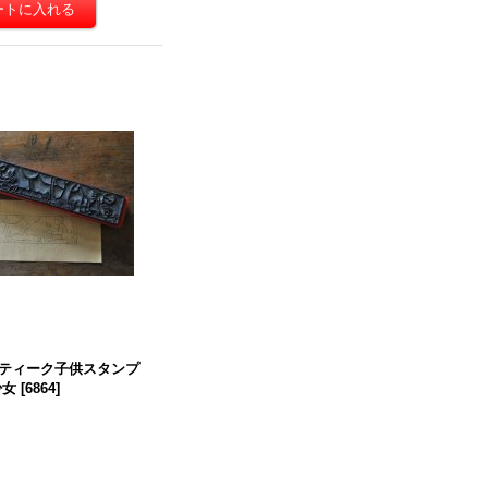
ティーク子供スタンプ
少女
[
6864
]