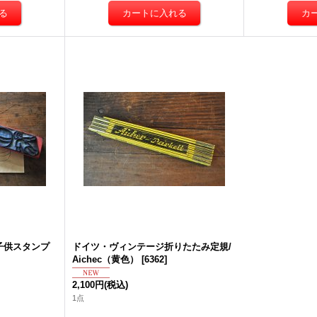
子供スタンプ
ドイツ・ヴィンテージ折りたたみ定規/
Aichec（黄色）
[
6362
]
2,100円
(税込)
1点