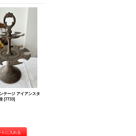
ンテージ アイアンスタ
段
[
7733
]