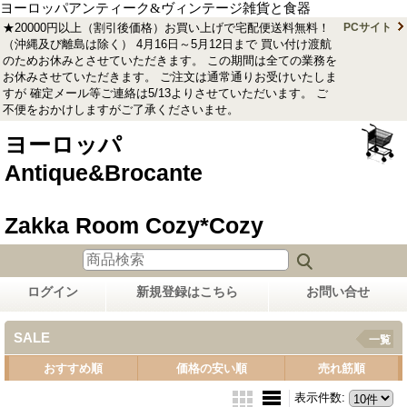
ヨーロッパアンティーク&ヴィンテージ雑貨と食器
★20000円以上（割引後価格）お買い上げで宅配便送料無料！
PCサイト
（沖縄及び離島は除く） 4月16日～5月12日まで 買い付け渡航
のためお休みとさせていただきます。 この期間は全ての業務を
お休みさせていただきます。 ご注文は通常通りお受けいたしま
すが 確定メール等ご連絡は5/13よりさせていただいます。 ご
不便をおかけしますがご了承くださいませ。
ヨーロッパ
Antique&Brocante
Zakka Room Cozy*Cozy
ログイン
新規登録はこちら
お問い合せ
SALE
一覧
おすすめ順
価格の安い順
売れ筋順
表示件数
: