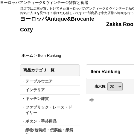
ヨーロッパアンティーク&ヴィンテージ雑貨と食器
当店では店主が買い付けてきたヨーロッパのアンティーク＆ヴィンテージ品
お気に入りを見つけて頂けたら嬉しいです♪一部商品は小売店様へ卸売も行
ヨーロッパAntique&Broca
Zakka Room Co
Cozy
ホーム
>
Item Ranking
商品カテゴリ一覧
Item Ranking
テーブルウエア
表示数
:
インテリア
キッチン雑貨
0
件
ファブリック・レース・ド
イリー
ボタン・手芸用品
紙物/包装紙・伝票他・紙袋