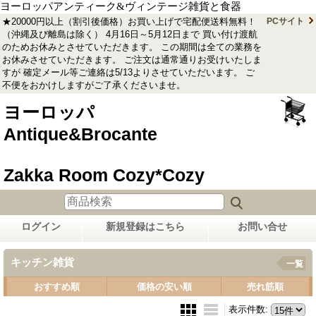
ヨーロッパアンティーク&ヴィンテージ雑貨と食器
★20000円以上（割引後価格）お買い上げで宅配便送料無料！
PCサイト
（沖縄及び離島は除く） 4月16日～5月12日まで 買い付け渡航
のためお休みとさせていただきます。 この期間は全ての業務を
お休みさせていただきます。 ご注文は通常通りお受けいたしま
すが 確定メール等ご連絡は5/13よりさせていただいます。 ご
不便をおかけしますがご了承くださいませ。
ヨーロッパ
Antique&Brocante
Zakka Room Cozy*Cozy
ログイン
新規登録はこちら
お問い合せ
キッチン雑貨
一覧
おすすめ順
価格の安い順
売れ筋順
表示件数
: