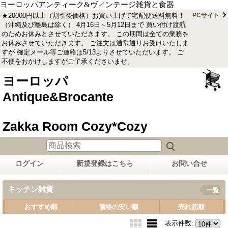
ヨーロッパアンティーク&ヴィンテージ雑貨と食器
★20000円以上（割引後価格）お買い上げで宅配便送料無料！
PCサイト
（沖縄及び離島は除く） 4月16日～5月12日まで 買い付け渡航
のためお休みとさせていただきます。 この期間は全ての業務を
お休みさせていただきます。 ご注文は通常通りお受けいたしま
すが 確定メール等ご連絡は5/13よりさせていただいます。 ご
不便をおかけしますがご了承くださいませ。
ヨーロッパ
Antique&Brocante
Zakka Room Cozy*Cozy
ログイン
新規登録はこちら
お問い合せ
キッチン雑貨
一覧
おすすめ順
価格の安い順
売れ筋順
表示件数
: