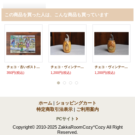
この商品を買った人は、こんな商品も買っています
チェコ・古いポストカード/ランドセルの兄弟
チェコ・ヴィンテージ 樽型栓抜き/Trenc Teplice
チェコ・ヴィンテージ 樽型栓抜き/VYS.TATRY
350円
(税込)
1,200円
(税込)
1,200円
(税込)
ホーム
|
ショッピングカート
特定商取引法表示
|
ご利用案内
PCサイト
Copyright© 2010-2025 ZakkaRoomCozy*Cozy All Right
Reserved.