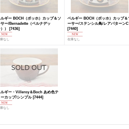
ベルギー BOCH（ボッホ）カップ＆ソ
ベルギー BOCH（ボッホ）カップ＆
サー/Bernadette（ベルナデッ
ーサー/ステンシル鳥/レアパターンC
テ））
[
7436
]
[
7440
]
庫なし
在庫なし
ルギー・Villeroy＆Boch あめ色テ
ィーカップ/シンプル
[
7444
]
庫なし