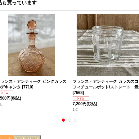
品も買っています
フランス・アンティーク ピンクガラス
フランス・アンティーク ガラスのコ
のデキャンタ
[
7710
]
フィチュールポット/ストレート 気
[
7668
]
,500円
(税込)
7,200円
(税込)
点
1点