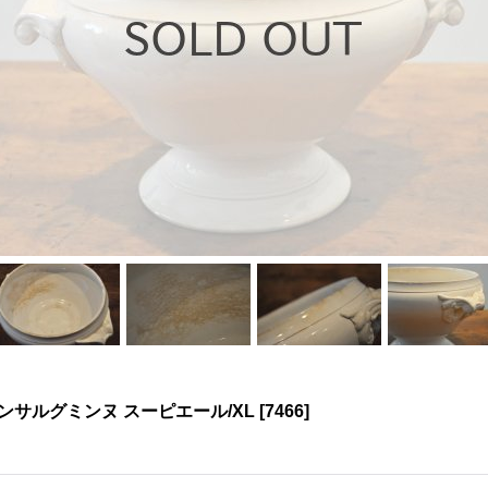
ンサルグミンヌ スーピエール/XL
[
7466
]