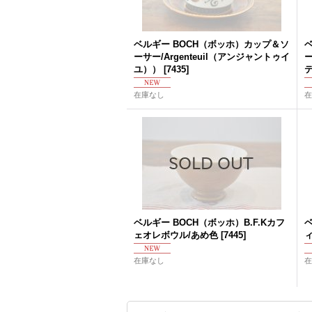
ベルギー BOCH（ボッホ）カップ＆ソ
ーサー/Argenteuil（アンジャントゥイ
ー
ユ））
[
7435
]
在庫なし
在
ベルギー BOCH（ボッホ）B.F.Kカフ
ベ
ェオレボウル/あめ色
[
7445
]
在庫なし
在